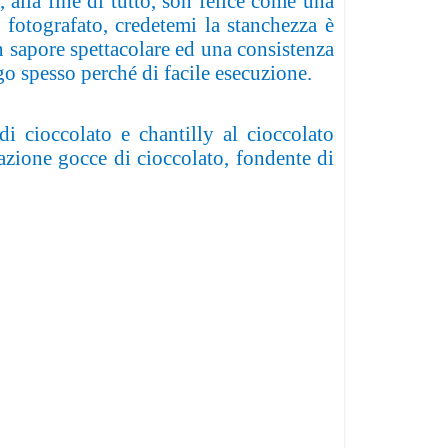
 alla fine di tutto, son felice come una
 fotografato, credetemi la stanchezza è
un sapore spettacolare ed una consistenza
go spesso perché di facile esecuzione.
i cioccolato e chantilly al cioccolato
azione gocce di cioccolato, fondente di