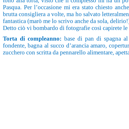
tono alla torta, visto che il complesso mi ha un po
Pasqua. Per l’occasione mi era stato chiesto anch
brutta consigliera a volte, ma ho salvato letteralmen
fantastica (marò me lo scrivo anche da sola, delirio
Detto ciò vi bombardo di fotografie così capirete l
Torta di compleanno:
base di pan di spagna al c
fondente, bagna al succo d’arancia amaro, copertur
zucchero con scritta da pennarello alimentare, apett