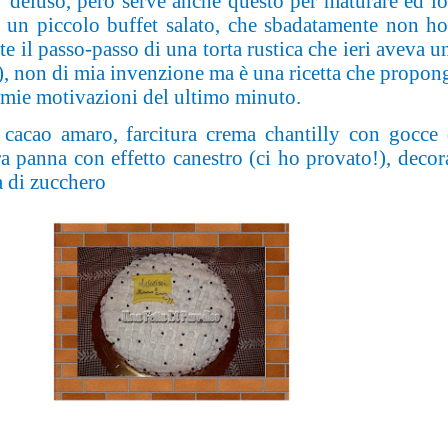
’ deluso, però serve anche questo per maturare ed io,
e un piccolo buffet salato, che sbadatamente non ho
te il passo-passo di una torta rustica che ieri aveva 
!), non di mia invenzione ma è una ricetta che propon
e mie motivazioni del ultimo minuto.
acao amaro, farcitura crema chantilly con gocce d
a panna con effetto canestro (ci ho provato!), decor
a di zucchero