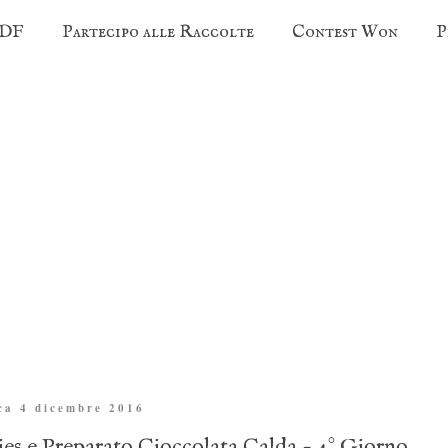
PDF
Partecipo alle Raccolte
Contest Won
P
ca 4 dicembre 2016
ies e Preparato Cioccolata Calda - 4° Giorno