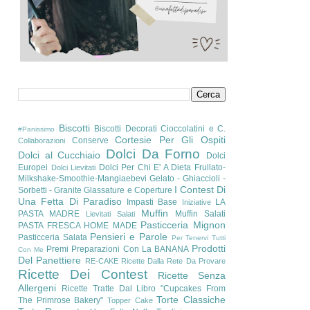
Biscotti
Biscotti Decorati
Cioccolatini e C.
#Panissimo
Cortesie Per Gli Ospiti
Conserve
Collaborazioni
Dolci Da Forno
Dolci al Cucchiaio
Dolci
Europei
Dolci Per Chi E' A Dieta
Frullato-
Dolci Lievitati
Milkshake-Smoothie-Mangiaebevi
Gelato - Ghiaccioli -
I Contest Di
Sorbetti - Granite
Glassature e Coperture
Una Fetta Di Paradiso
Impasti Base
LA
Iniziative
Muffin
PASTA MADRE
Muffin Salati
Lievitati Salati
Pasticceria Mignon
PASTA FRESCA HOME MADE
Pensieri e Parole
Pasticceria Salata
Per Tenervi Tutti
Prodotti
Premi
Preparazioni Con La BANANA
Con Me
Del Panettiere
RE-CAKE
Ricette Dalla Rete Da Provare
Ricette Dei Contest
Ricette Senza
Allergeni
Ricette Tratte Dal Libro "Cupcakes From
Torte Classiche
The Primrose Bakery"
Topper Cake