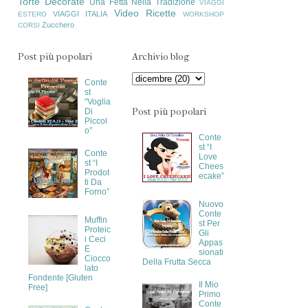
Torte Decorate
Una Fetta Nella Tradizione
VIAGGI
Video Ricette
VIAGGI ITALIA
ESTERO
WORKSHOP
Zucchero
CORSI
Post più popolari
Archivio blog
Conte
st
“Voglia
Post più popolari
Di
Piccol
o”
Conte
st “I
Conte
Love
st “I
Chees
Prodot
ecake”
ti Da
Forno”
Nuovo
Conte
Muffin
st Per
Proteic
Gli
i Ceci
Appas
E
sionati
Ciocco
Della Frutta Secca
lato
Fondente [Gluten
Il Mio
Free]
Primo
Conte