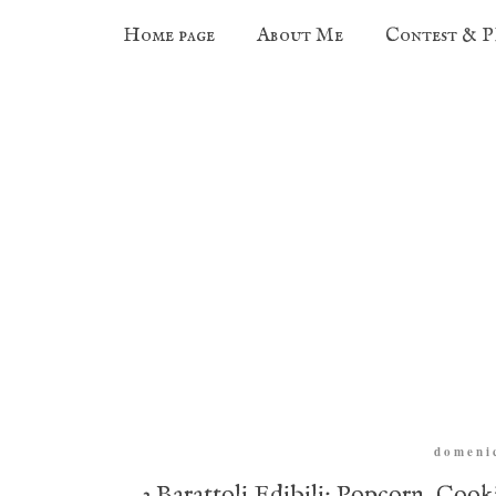
Home page
About Me
Contest & 
domeni
3 Barattoli Edibili: Popcorn, Cook