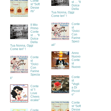
Conte
st … "Il
st “Soft
Dolce
Desse
Della
rts”
Tua Nonna, Oggi
Come Ieri” !
Conte
Il Mio
st
Primo
“Dolci
Conte
Con
st … "Il
Farine
Dolce
Speci
Della
ali”
Tua Nonna, Oggi
Come Ieri” !
Anno
Nuovo
Conte
Conte
st
st
“Dolci
Nuovo
Con
Farine
Specia
Conte
li”
st
“Vogli
Conte
a Di
st “I
Piccol
Love
o”
Chees
ecake”
Conte
st “Soft
Desse
Conte