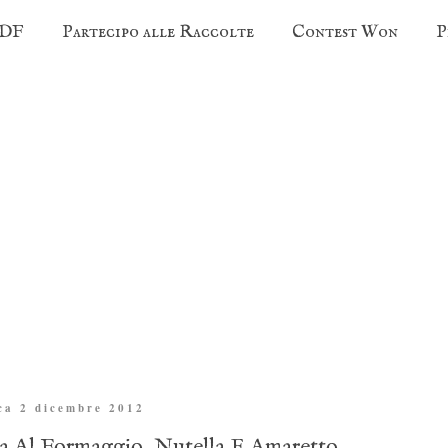
PDF
Partecipo alle Raccolte
Contest Won
P
ca 2 dicembre 2012
ta Al Formaggio, Nutella E Amaretto