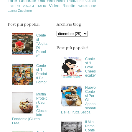
Torte Decorate
Una Fetta Nella Tradizione
VIAGGI
Video Ricette
VIAGGI ITALIA
ESTERO
WORKSHOP
Zucchero
CORSI
Post più popolari
Archivio blog
Conte
st
“Voglia
Post più popolari
Di
Piccol
o”
Conte
st “I
Conte
Love
st “I
Chees
Prodot
ecake”
ti Da
Forno”
Nuovo
Conte
Muffin
st Per
Proteic
Gli
i Ceci
Appas
E
sionati
Ciocco
Della Frutta Secca
lato
Fondente [Gluten
Il Mio
Free]
Primo
Conte