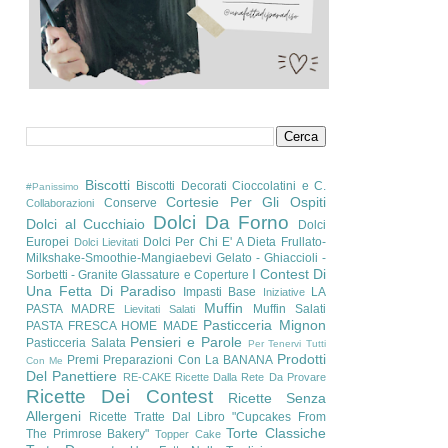
Biscotti
Biscotti Decorati
Cioccolatini e C.
#Panissimo
Cortesie Per Gli Ospiti
Conserve
Collaborazioni
Dolci Da Forno
Dolci al Cucchiaio
Dolci
Europei
Dolci Per Chi E' A Dieta
Frullato-
Dolci Lievitati
Milkshake-Smoothie-Mangiaebevi
Gelato - Ghiaccioli -
I Contest Di
Sorbetti - Granite
Glassature e Coperture
Una Fetta Di Paradiso
Impasti Base
LA
Iniziative
Muffin
PASTA MADRE
Muffin Salati
Lievitati Salati
Pasticceria Mignon
PASTA FRESCA HOME MADE
Pensieri e Parole
Pasticceria Salata
Per Tenervi Tutti
Prodotti
Premi
Preparazioni Con La BANANA
Con Me
Del Panettiere
RE-CAKE
Ricette Dalla Rete Da Provare
Ricette Dei Contest
Ricette Senza
Allergeni
Ricette Tratte Dal Libro "Cupcakes From
Torte Classiche
The Primrose Bakery"
Topper Cake