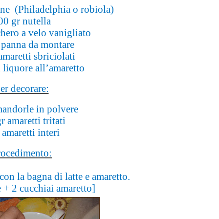
e (Philadelphia o robiola)
00 gr nutella
hero a velo vanigliato
 panna da montare
maretti sbriciolati
 liquore all’amaretto
er decorare:
andorle in polvere
r amaretti tritati
 amaretti interi
rocedimento:
con la bagna di latte e amaretto.
e + 2 cucchiai amaretto]