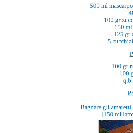
500 ml mascarpon
4
100 gr zucc
150 ml
125 gr a
5 cucchiai
P
100 gr m
100 g
q.b.
P
Bagnare gli amaretti 
[150 ml latt