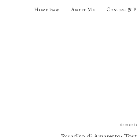
Home page
About Me
Contest & 
domeni
Paradiso di Amaretto: Tor