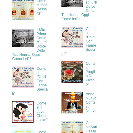
Conte
st … "Il
st “Soft
Dolce
Desse
Della
rts”
Tua Nonna, Oggi
Come Ieri” !
Conte
Il Mio
st
Primo
“Dolci
Conte
Con
st … "Il
Farine
Dolce
Speci
Della
ali”
Tua Nonna, Oggi
Come Ieri” !
Conte
st
Conte
“Vogli
st
a Di
“Dolci
Piccol
Con
o”
Farine
Specia
li”
Anno
Nuovo
Conte
Conte
st
st “I
Nuovo
Love
Chees
ecake”
Conte
st “Soft
Desse
Conte