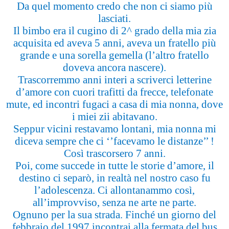
Da quel momento credo che non ci siamo più
lasciati.
Il bimbo era il cugino di 2^ grado della mia zia
acquisita ed aveva 5 anni, aveva un fratello più
grande e una sorella gemella (l’altro fratello
doveva ancora nascere).
Trascorremmo anni interi a scriverci letterine
d’amore con cuori trafitti da frecce, telefonate
mute, ed incontri fugaci a casa di mia nonna, dove
i miei zii abitavano.
Seppur vicini restavamo lontani, mia nonna mi
diceva sempre che ci ‘’facevamo le distanze’’ !
Così trascorsero 7 anni.
Poi, come succede in tutte le storie d’amore, il
destino ci separò, in realtà nel nostro caso fu
l’adolescenza. Ci allontanammo così,
all’improvviso, senza ne arte ne parte.
Ognuno per la sua strada. Finché un giorno del
febbraio del 1997 incontrai alla fermata del bus