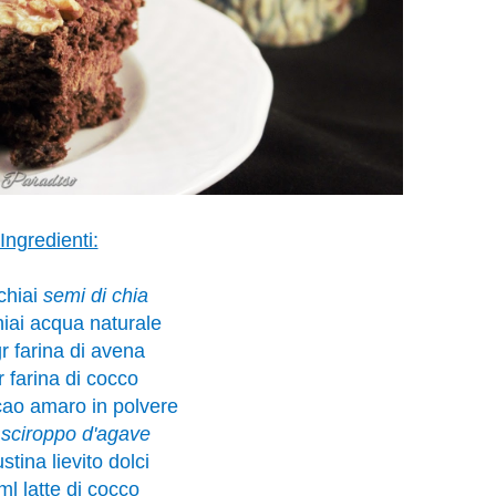
Ingredienti:
chiai
semi di chia
iai acqua naturale
r farina di avena
r farina di cocco
cao amaro in polvere
l
sciroppo d'agave
stina lievito dolci
ml latte di cocco