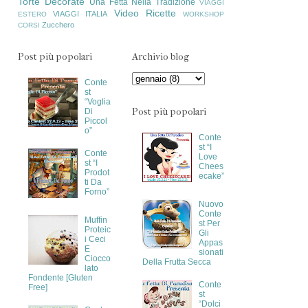
Torte Decorate
Una Fetta Nella Tradizione
VIAGGI
Video Ricette
VIAGGI ITALIA
ESTERO
WORKSHOP
Zucchero
CORSI
Post più popolari
Archivio blog
Conte
st
“Voglia
Post più popolari
Di
Piccol
o”
Conte
st “I
Conte
Love
st “I
Chees
Prodot
ecake”
ti Da
Forno”
Nuovo
Conte
Muffin
st Per
Proteic
Gli
i Ceci
Appas
E
sionati
Ciocco
Della Frutta Secca
lato
Fondente [Gluten
Conte
Free]
st
“Dolci