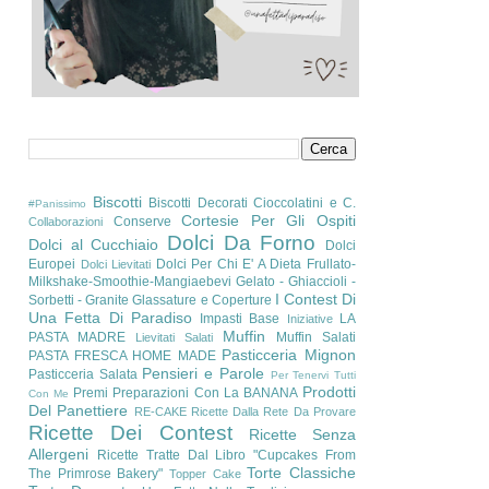
Biscotti
Biscotti Decorati
Cioccolatini e C.
#Panissimo
Cortesie Per Gli Ospiti
Conserve
Collaborazioni
Dolci Da Forno
Dolci al Cucchiaio
Dolci
Europei
Dolci Per Chi E' A Dieta
Frullato-
Dolci Lievitati
Milkshake-Smoothie-Mangiaebevi
Gelato - Ghiaccioli -
I Contest Di
Sorbetti - Granite
Glassature e Coperture
Una Fetta Di Paradiso
Impasti Base
LA
Iniziative
Muffin
PASTA MADRE
Muffin Salati
Lievitati Salati
Pasticceria Mignon
PASTA FRESCA HOME MADE
Pensieri e Parole
Pasticceria Salata
Per Tenervi Tutti
Prodotti
Premi
Preparazioni Con La BANANA
Con Me
Del Panettiere
RE-CAKE
Ricette Dalla Rete Da Provare
Ricette Dei Contest
Ricette Senza
Allergeni
Ricette Tratte Dal Libro "Cupcakes From
Torte Classiche
The Primrose Bakery"
Topper Cake