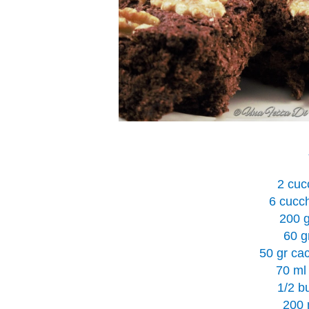
2 cuc
6 cucch
200 g
60 g
50 gr ca
70 m
1/2 bu
200 