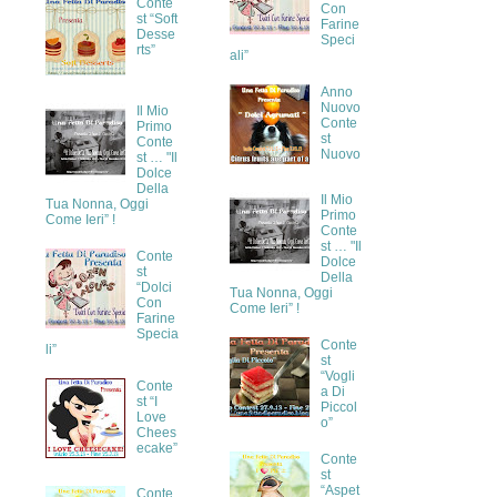
Conte
Con
st “Soft
Farine
Desse
Speci
rts”
ali”
Anno
Nuovo
Il Mio
Conte
Primo
st
Conte
Nuovo
st … "Il
Dolce
Della
Il Mio
Tua Nonna, Oggi
Primo
Come Ieri” !
Conte
st … "Il
Conte
Dolce
st
Della
“Dolci
Tua Nonna, Oggi
Con
Come Ieri” !
Farine
Specia
Conte
li”
st
“Vogli
Conte
a Di
st “I
Piccol
Love
o”
Chees
ecake”
Conte
st
“Aspet
Conte