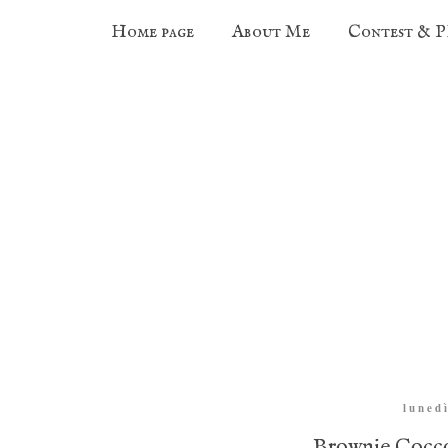
Home page
About Me
Contest & 
luned
Brownie Cocc