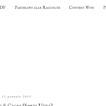
PDF
Partecipo alle Raccolte
Contest Won
P
ì 12 gennaio 2015
o E Cacao [Senza Uova]