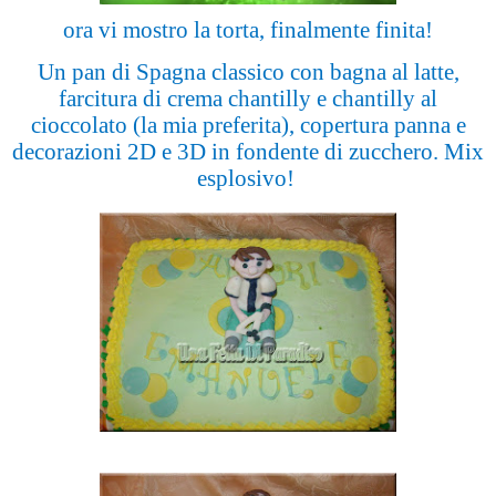
ora vi mostro la torta, finalmente finita!
Un pan di Spagna classico con bagna al latte,
farcitura di crema chantilly e chantilly al
cioccolato (la mia preferita), copertura panna e
decorazioni 2D e 3D in fondente di zucchero. Mix
esplosivo!