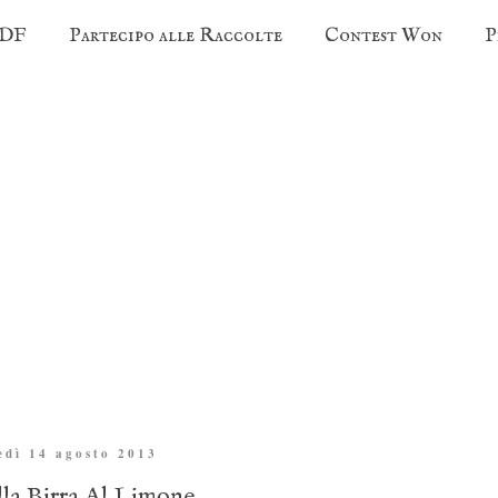
PDF
Partecipo alle Raccolte
Contest Won
P
edì 14 agosto 2013
lla Birra Al Limone