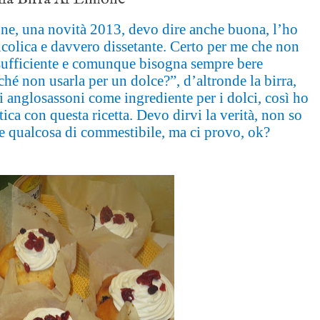
mone, una novità 2013, devo dire anche buona, l’ho
alcolica e davvero dissetante. Certo per me che non
 sufficiente e comunque bisogna sempre bere
é non usarla per un dolce?”, d’altronde la birra,
i anglosassoni come ingrediente per i dolci, così ho
ica con questa ricetta. Devo dirvi la verità, non so
ere qualcosa di commestibile, ma ci provo, ok?