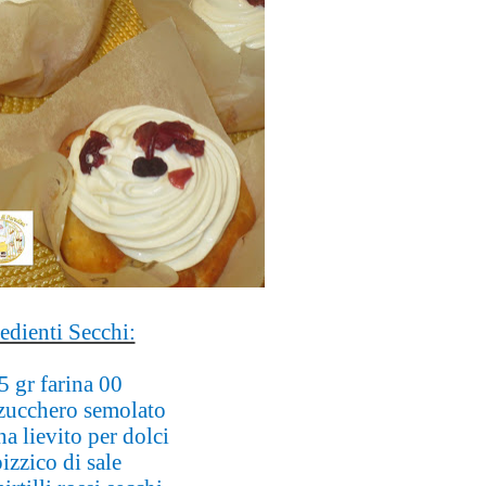
edienti Secchi:
5 gr farina 00
zucchero semolato
a lievito per dolci
izzico di sale