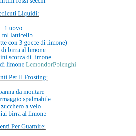
irtilli rossi secchi
edienti Liquidi:
1 uovo
 ml latticello
atte con 3 gocce di limone)
di birra al limone
ini scorza di limone
 di limone
LemondorPolenghi
nti Per Il Frosting:
panna da montare
ormaggio spalmabile
 zucchero a velo
iai birra al limone
enti Per Guarnire: