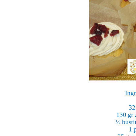
Ingr
32
130 gr 
½ bustin
1 p