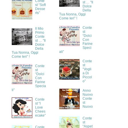
Conte
st … "Il
st “Soft
Dolce
Desse
Della
rts”
Tua Nonna, Oggi
Come Ieri” !
Conte
Il Mio
st
Primo
“Dolci
Conte
Con
st … "Il
Farine
Dolce
Speci
Della
ali”
Tua Nonna, Oggi
Come Ieri” !
Conte
st
Conte
“Vogli
st
a Di
“Dolci
Piccol
Con
o”
Farine
Specia
li”
Anno
Nuovo
Conte
Conte
st
st “I
Nuovo
Love
Chees
ecake”
Conte
st
“Aspet
Conte