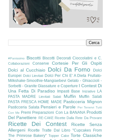
Biscotti
Biscotti Decorati
Cioccolatini e C.
#Panissimo
Cortesie Per Gli Ospiti
Conserve
Collaborazioni
Dolci Da Forno
Dolci al Cucchiaio
Dolci
Europei
Dolci Per Chi E' A Dieta
Frullato-
Dolci Lievitati
Milkshake-Smoothie-Mangiaebevi
Gelato - Ghiaccioli -
I Contest Di
Sorbetti - Granite
Glassature e Coperture
Una Fetta Di Paradiso
Impasti Base
LA
Iniziative
Muffin
PASTA MADRE
Muffin Salati
Lievitati Salati
Pasticceria Mignon
PASTA FRESCA HOME MADE
Pensieri e Parole
Pasticceria Salata
Per Tenervi Tutti
Prodotti
Premi
Preparazioni Con La BANANA
Con Me
Del Panettiere
RE-CAKE
Ricette Dalla Rete Da Provare
Ricette Dei Contest
Ricette Senza
Allergeni
Ricette Tratte Dal Libro "Cupcakes From
Torte Classiche
The Primrose Bakery"
Topper Cake