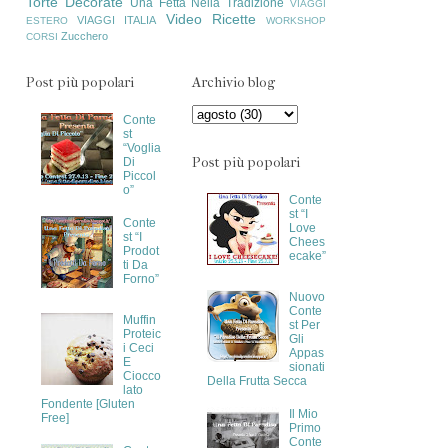
Torte Decorate
Una Fetta Nella Tradizione
VIAGGI
Video Ricette
VIAGGI ITALIA
ESTERO
WORKSHOP
Zucchero
CORSI
Post più popolari
Archivio blog
Conte
st
“Voglia
Post più popolari
Di
Piccol
o”
Conte
st “I
Conte
Love
st “I
Chees
Prodot
ecake”
ti Da
Forno”
Nuovo
Conte
Muffin
st Per
Proteic
Gli
i Ceci
Appas
E
sionati
Ciocco
Della Frutta Secca
lato
Fondente [Gluten
Il Mio
Free]
Primo
Conte