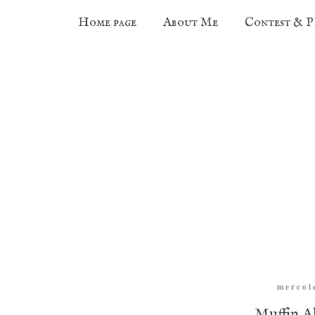
Home page
About Me
Contest & 
mercol
Muffin A