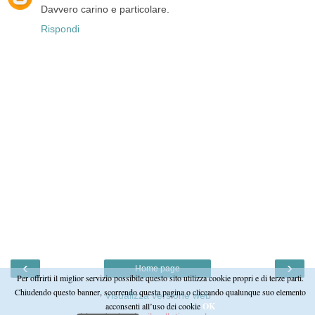
Davvero carino e particolare.
Rispondi
‹
›
Home page
Per offrirti il miglior servizio possibile questo sito utilizza cookie propri e di terze parti.
Chiudendo questo banner, scorrendo questa pagina o cliccando qualunque suo elemento
Visualizza versione web
acconsenti all’uso dei cookie
OK