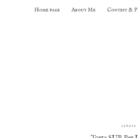
Home page
About Me
Contest & 
sabato
Torta SUB Per 