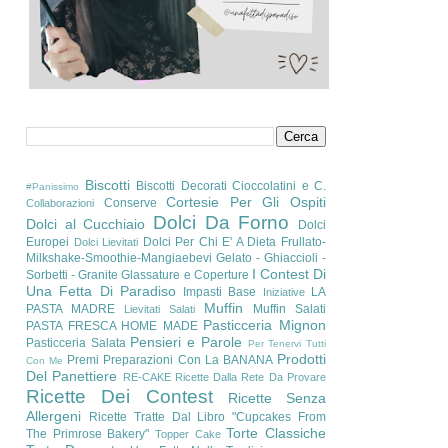
Biscotti
Biscotti Decorati
Cioccolatini e C.
#Panissimo
Cortesie Per Gli Ospiti
Conserve
Collaborazioni
Dolci Da Forno
Dolci al Cucchiaio
Dolci
Europei
Dolci Per Chi E' A Dieta
Frullato-
Dolci Lievitati
Milkshake-Smoothie-Mangiaebevi
Gelato - Ghiaccioli -
I Contest Di
Sorbetti - Granite
Glassature e Coperture
Una Fetta Di Paradiso
Impasti Base
LA
Iniziative
Muffin
PASTA MADRE
Muffin Salati
Lievitati Salati
Pasticceria Mignon
PASTA FRESCA HOME MADE
Pensieri e Parole
Pasticceria Salata
Per Tenervi Tutti
Prodotti
Premi
Preparazioni Con La BANANA
Con Me
Del Panettiere
RE-CAKE
Ricette Dalla Rete Da Provare
Ricette Dei Contest
Ricette Senza
Allergeni
Ricette Tratte Dal Libro "Cupcakes From
Torte Classiche
The Primrose Bakery"
Topper Cake