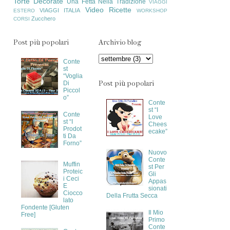
Torte Decorate
Una Fetta Nella Tradizione
VIAGGI
Video Ricette
VIAGGI ITALIA
ESTERO
WORKSHOP
Zucchero
CORSI
Post più popolari
Archivio blog
Conte
st
“Voglia
Post più popolari
Di
Piccol
o”
Conte
st “I
Conte
Love
st “I
Chees
Prodot
ecake”
ti Da
Forno”
Nuovo
Conte
Muffin
st Per
Proteic
Gli
i Ceci
Appas
E
sionati
Ciocco
Della Frutta Secca
lato
Fondente [Gluten
Il Mio
Free]
Primo
Conte