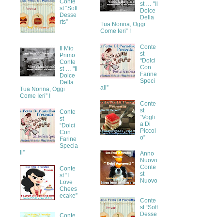
Conte
st … "Il
st “Soft
Dolce
Desse
Della
rts”
Tua Nonna, Oggi
Come Ieri” !
Conte
Il Mio
st
Primo
“Dolci
Conte
Con
st … "Il
Farine
Dolce
Speci
Della
ali”
Tua Nonna, Oggi
Come Ieri” !
Conte
st
Conte
“Vogli
st
a Di
“Dolci
Piccol
Con
o”
Farine
Specia
li”
Anno
Nuovo
Conte
Conte
st
st “I
Nuovo
Love
Chees
ecake”
Conte
st “Soft
Desse
Conte