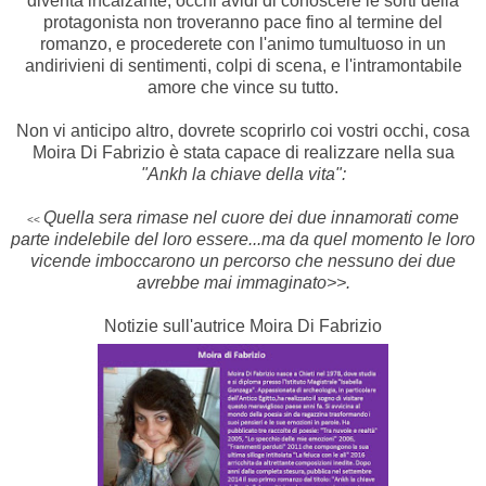
diventa incalzante, occhi avidi di conoscere le sorti della
protagonista non troveranno pace fino al termine del
romanzo, e procederete con l'animo tumultuoso in un
andirivieni di sentimenti, colpi di scena, e l'intramontabile
amore che vince su tutto.
Non vi anticipo altro, dovrete scoprirlo coi vostri occhi, cosa
Moira Di Fabrizio è stata capace di realizzare nella sua
"Ankh la chiave della vita":
Quella sera rimase nel cuore dei due innamorati come
<<
parte indelebile del loro essere...ma da quel momento le loro
vicende imboccarono un percorso che nessuno dei due
avrebbe mai immaginato>>.
Notizie sull'autrice Moira Di Fabrizio