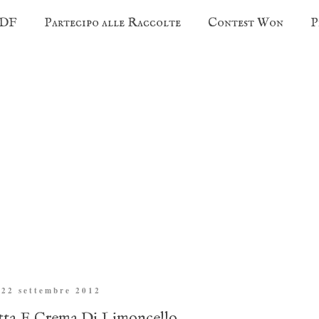
PDF
Partecipo alle Raccolte
Contest Won
P
 22 settembre 2012
tta E Crema Di Limoncello