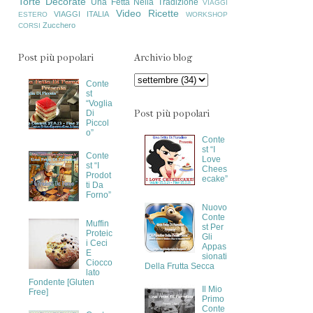
Torte Decorate
Una Fetta Nella Tradizione
VIAGGI
Video Ricette
VIAGGI ITALIA
ESTERO
WORKSHOP
Zucchero
CORSI
Post più popolari
Archivio blog
Conte
st
“Voglia
Post più popolari
Di
Piccol
o”
Conte
st “I
Conte
Love
st “I
Chees
Prodot
ecake”
ti Da
Forno”
Nuovo
Conte
Muffin
st Per
Proteic
Gli
i Ceci
Appas
E
sionati
Ciocco
Della Frutta Secca
lato
Fondente [Gluten
Il Mio
Free]
Primo
Conte