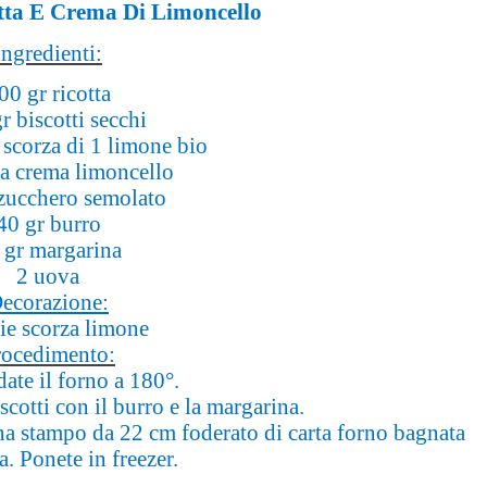
tta E Crema Di Limoncello
Ingredienti:
00 gr ricotta
r biscotti secchi
a scorza di 1 limone bio
a crema limoncello
zucchero semolato
40 gr burro
 gr margarina
2 uova
ecorazione:
cie scorza limone
rocedimento:
date il forno a 180°.
iscotti con il burro e la margarina.
una stampo da 22 cm foderato di carta forno bagnata
ta. Ponete in freezer.