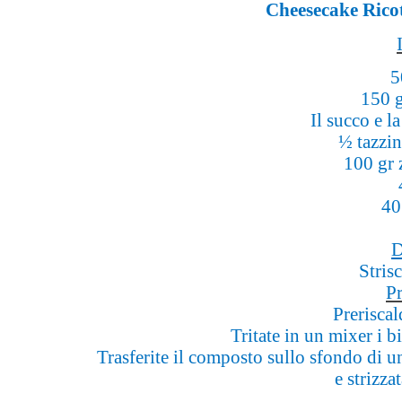
Cheesecake Rico
5
150 g
Il succo e l
½ tazzin
100 gr 
40
D
Stris
P
Preriscal
Tritate in un mixer i b
Trasferite il composto sullo sfondo di 
e strizza