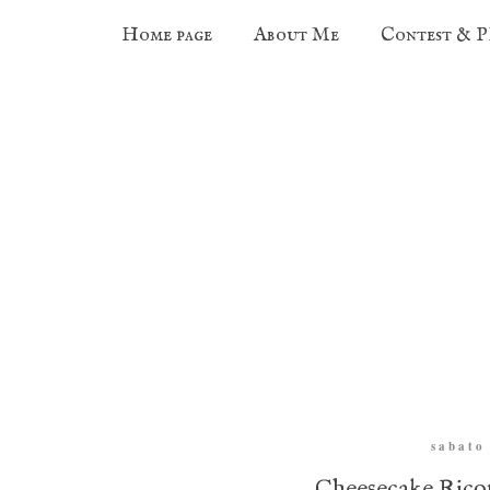
Home page
About Me
Contest & 
sabato
Cheesecake Rico