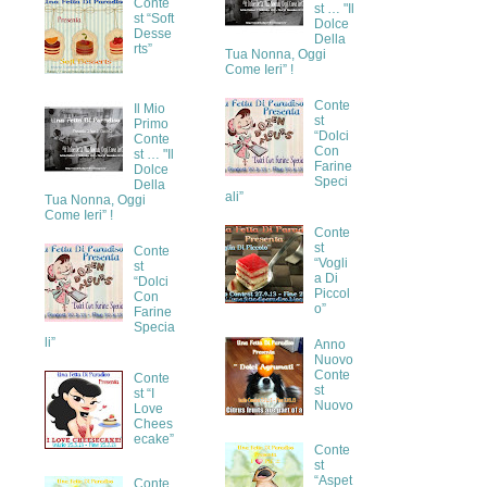
Conte
st … "Il
st “Soft
Dolce
Desse
Della
rts”
Tua Nonna, Oggi
Come Ieri” !
Conte
Il Mio
st
Primo
“Dolci
Conte
Con
st … "Il
Farine
Dolce
Speci
Della
ali”
Tua Nonna, Oggi
Come Ieri” !
Conte
st
Conte
“Vogli
st
a Di
“Dolci
Piccol
Con
o”
Farine
Specia
li”
Anno
Nuovo
Conte
Conte
st
st “I
Nuovo
Love
Chees
ecake”
Conte
st
“Aspet
Conte