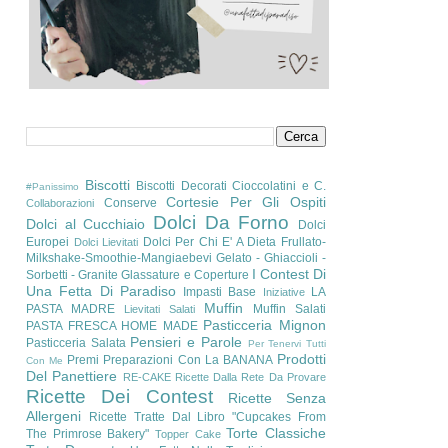
Biscotti
Biscotti Decorati
Cioccolatini e C.
#Panissimo
Cortesie Per Gli Ospiti
Conserve
Collaborazioni
Dolci Da Forno
Dolci al Cucchiaio
Dolci
Europei
Dolci Per Chi E' A Dieta
Frullato-
Dolci Lievitati
Milkshake-Smoothie-Mangiaebevi
Gelato - Ghiaccioli -
I Contest Di
Sorbetti - Granite
Glassature e Coperture
Una Fetta Di Paradiso
Impasti Base
LA
Iniziative
Muffin
PASTA MADRE
Muffin Salati
Lievitati Salati
Pasticceria Mignon
PASTA FRESCA HOME MADE
Pensieri e Parole
Pasticceria Salata
Per Tenervi Tutti
Prodotti
Premi
Preparazioni Con La BANANA
Con Me
Del Panettiere
RE-CAKE
Ricette Dalla Rete Da Provare
Ricette Dei Contest
Ricette Senza
Allergeni
Ricette Tratte Dal Libro "Cupcakes From
Torte Classiche
The Primrose Bakery"
Topper Cake