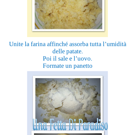
Unite la farina affinché assorba tutta l’umidità
delle patate.
Poi il sale e l’uovo.
Formate un panetto