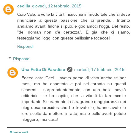
cecilia
giovedì, 12 febbraio, 2015
Ciao Vale, a volte la vita ti risucchia in modo tale che si deve
rinunciare a questa passione che ci prende... Intanto
andiamo avanti finchè si può, e godiamoci l'oggi. Del resto,
"del doman non c'è certezza". E già che ci siamo,
festeggiamo l'oggi con queste bellissime focacce!
Rispondi
Risposte
Una Fetta Di Paradiso
martedì, 17 febbraio, 2015
Eeeee cara Ceci.....avevo perso di vista anche te per
mesi, ma ho aspettato e poi sei tornata su questi
schermi......sorprendentemente con una bella novità
editoriale.....e ho capito, che la vita ti fa fare scelte
importanti. Sicuramente la stragrande maggioranza dei
blog desaparecidos che ho trovato io, hanno avuto le
loro scelte da mettere in atto, ma è bello averti potuto
rileggere, mia cara!
Rispondi