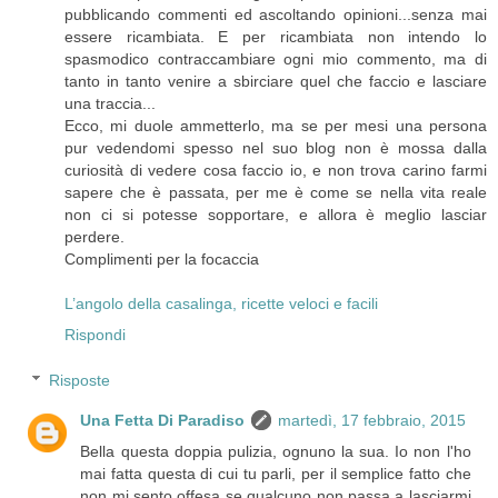
pubblicando commenti ed ascoltando opinioni...senza mai
essere ricambiata. E per ricambiata non intendo lo
spasmodico contraccambiare ogni mio commento, ma di
tanto in tanto venire a sbirciare quel che faccio e lasciare
una traccia...
Ecco, mi duole ammetterlo, ma se per mesi una persona
pur vedendomi spesso nel suo blog non è mossa dalla
curiosità di vedere cosa faccio io, e non trova carino farmi
sapere che è passata, per me è come se nella vita reale
non ci si potesse sopportare, e allora è meglio lasciar
perdere.
Complimenti per la focaccia
L’angolo della casalinga, ricette veloci e facili
Rispondi
Risposte
Una Fetta Di Paradiso
martedì, 17 febbraio, 2015
Bella questa doppia pulizia, ognuno la sua. Io non l'ho
mai fatta questa di cui tu parli, per il semplice fatto che
non mi sento offesa se qualcuno non passa a lasciarmi