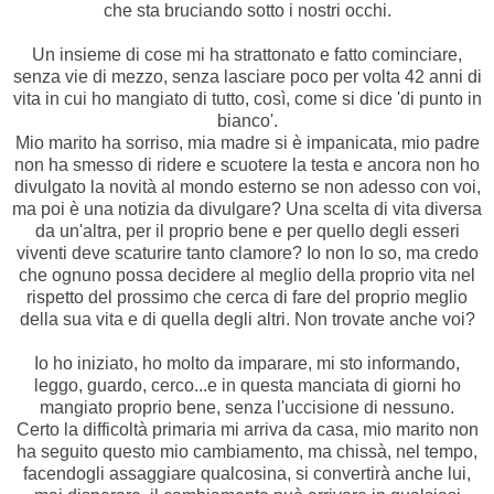
che sta bruciando sotto i nostri occhi.
Un insieme di cose mi ha strattonato e fatto cominciare,
senza vie di mezzo, senza lasciare poco per volta 42 anni di
vita in cui ho mangiato di tutto, così, come si dice 'di punto in
bianco'.
Mio marito ha sorriso, mia madre si è impanicata, mio padre
non ha smesso di ridere e scuotere la testa e ancora non ho
divulgato la novità al mondo esterno se non adesso con voi,
ma poi è una notizia da divulgare? Una scelta di vita diversa
da un'altra, per il proprio bene e per quello degli esseri
viventi deve scaturire tanto clamore? Io non lo so, ma credo
che ognuno possa decidere al meglio della proprio vita nel
rispetto del prossimo che cerca di fare del proprio meglio
della sua vita e di quella degli altri. Non trovate anche voi?
Io ho iniziato, ho molto da imparare, mi sto informando,
leggo, guardo, cerco...e in questa manciata di giorni ho
mangiato proprio bene, senza l'uccisione di nessuno.
Certo la difficoltà primaria mi arriva da casa, mio marito non
ha seguito questo mio cambiamento, ma chissà, nel tempo,
facendogli assaggiare qualcosina, si convertirà anche lui,