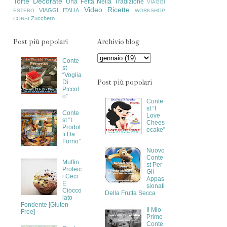
Torte Decorate
Una Fetta Nella Tradizione
VIAGGI
Video Ricette
VIAGGI ITALIA
ESTERO
WORKSHOP
Zucchero
CORSI
Post più popolari
Archivio blog
Conte
st
“Voglia
Post più popolari
Di
Piccol
o”
Conte
st “I
Conte
Love
st “I
Chees
Prodot
ecake”
ti Da
Forno”
Nuovo
Conte
Muffin
st Per
Proteic
Gli
i Ceci
Appas
E
sionati
Ciocco
Della Frutta Secca
lato
Fondente [Gluten
Il Mio
Free]
Primo
Conte