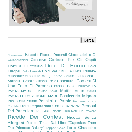
Biscotti
Biscotti Decorati
Cioccolatini e C.
#Panissimo
Cortesie Per Gli Ospiti
Conserve
Collaborazioni
Dolci Da Forno
Dolci al Cucchiaio
Dolci
Europei
Dolci Per Chi E' A Dieta
Frullato-
Dolci Lievitati
Milkshake-Smoothie-Mangiaebevi
Gelato - Ghiaccioli -
I Contest Di
Sorbetti - Granite
Glassature e Coperture
Una Fetta Di Paradiso
Impasti Base
LA
Iniziative
Muffin
PASTA MADRE
Muffin Salati
Lievitati Salati
Pasticceria Mignon
PASTA FRESCA HOME MADE
Pensieri e Parole
Pasticceria Salata
Per Tenervi Tutti
Prodotti
Premi
Preparazioni Con La BANANA
Con Me
Del Panettiere
RE-CAKE
Ricette Dalla Rete Da Provare
Ricette Dei Contest
Ricette Senza
Allergeni
Ricette Tratte Dal Libro "Cupcakes From
Torte Classiche
The Primrose Bakery"
Topper Cake