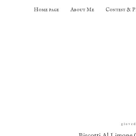
Home page
About Me
Contest & 
gioved
Biscotti Al Limone 