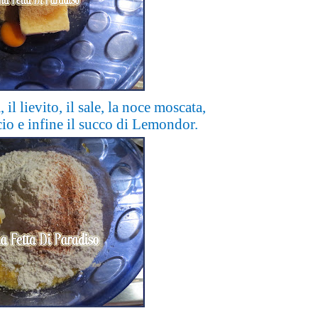
 il lievito, il sale, la noce moscata,
cio e infine il succo di Lemondor.