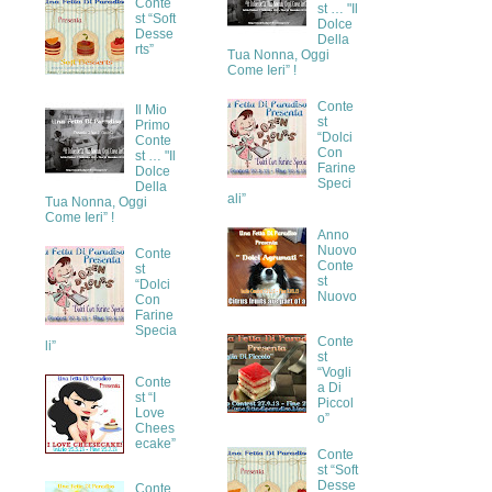
Conte
st … "Il
st “Soft
Dolce
Desse
Della
rts”
Tua Nonna, Oggi
Come Ieri” !
Conte
Il Mio
st
Primo
“Dolci
Conte
Con
st … "Il
Farine
Dolce
Speci
Della
ali”
Tua Nonna, Oggi
Come Ieri” !
Anno
Nuovo
Conte
Conte
st
st
“Dolci
Nuovo
Con
Farine
Specia
Conte
li”
st
“Vogli
Conte
a Di
st “I
Piccol
Love
o”
Chees
ecake”
Conte
st “Soft
Desse
Conte