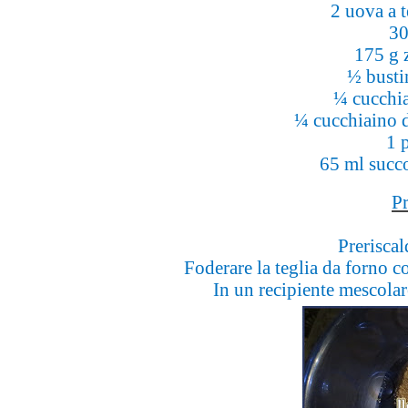
2 uova a 
30
175 g 
½ bustin
¼ cucchia
¼ cucchiaino d
1 p
65 ml succ
P
Preriscal
Foderare la teglia da forno co
In un recipiente mescolar