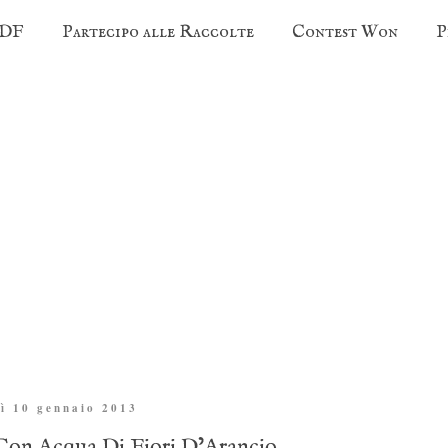
PDF
Partecipo alle Raccolte
Contest Won
P
ì 10 gennaio 2013
Con Acqua Di Fiori D’Arancio