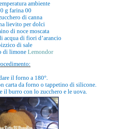
temperatura ambiente
0 g farina 00
zucchero di canna
a lievito per dolci
ino di noce moscata
i acqua di fiori d’arancio
izzico di sale
o di limone
Lemondor
rocedimento:
dare il forno a 180°.
n carta da forno o tappetino di silicone.
e il burro con lo zucchero e le uova.