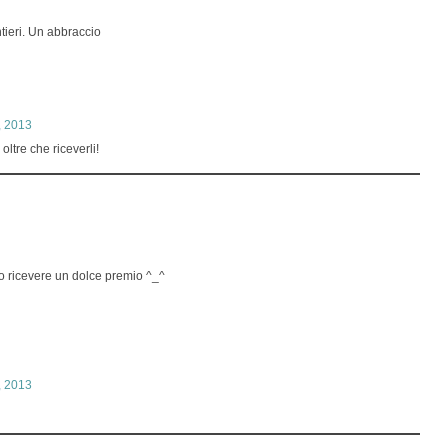
tieri. Un abbraccio
o, 2013
ltre che riceverli!
o ricevere un dolce premio ^_^
o, 2013