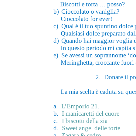
Biscotti e torta … posso?
b)
Cioccolato o vaniglia?
Cioccolato for ever!
c)
Qual è il tuo spuntino dolce 
Qualsiasi dolce preparato da
d)
Quando hai maggior voglia d
In questo periodo mi capita s
e)
Se avessi un soprannome ‘dol
Meringhetta, croccante fuori 
2.
Donare il pr
La mia scelta è caduta su ques
a.
L’Emporio 21
.
b.
I manicaretti del cuore
c.
I biscotti della zia
d.
Sweet angel delle torte
e.
Zagara & cedro