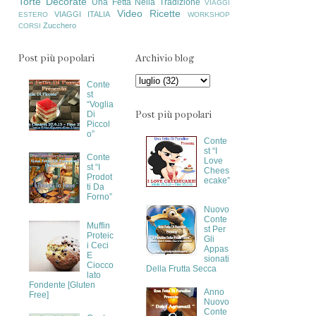
Torte Decorate
Una Fetta Nella Tradizione
VIAGGI
Video Ricette
VIAGGI ITALIA
ESTERO
WORKSHOP
Zucchero
CORSI
Post più popolari
Archivio blog
Conte
st
“Voglia
Post più popolari
Di
Piccol
o”
Conte
st “I
Conte
Love
st “I
Chees
Prodot
ecake”
ti Da
Forno”
Nuovo
Conte
Muffin
st Per
Proteic
Gli
i Ceci
Appas
E
sionati
Ciocco
Della Frutta Secca
lato
Fondente [Gluten
Anno
Free]
Nuovo
Conte