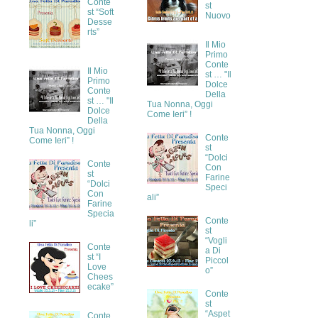
Conte
st
st “Soft
Nuovo
Desse
rts”
Il Mio
Primo
Conte
Il Mio
st … "Il
Primo
Dolce
Conte
Della
st … "Il
Tua Nonna, Oggi
Dolce
Come Ieri” !
Della
Tua Nonna, Oggi
Conte
Come Ieri” !
st
“Dolci
Conte
Con
st
Farine
“Dolci
Speci
Con
ali”
Farine
Specia
Conte
li”
st
“Vogli
Conte
a Di
st “I
Piccol
Love
o”
Chees
ecake”
Conte
st
“Aspet
Conte