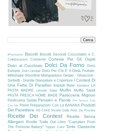
Biscotti
Biscotti Decorati
Cioccolatini e C.
#Panissimo
Cortesie Per Gli Ospiti
Conserve
Collaborazioni
Dolci Da Forno
Dolci al Cucchiaio
Dolci
Europei
Dolci Per Chi E' A Dieta
Frullato-
Dolci Lievitati
Milkshake-Smoothie-Mangiaebevi
Gelato - Ghiaccioli -
I Contest Di
Sorbetti - Granite
Glassature e Coperture
Una Fetta Di Paradiso
Impasti Base
LA
Iniziative
Muffin
PASTA MADRE
Muffin Salati
Lievitati Salati
Pasticceria Mignon
PASTA FRESCA HOME MADE
Pensieri e Parole
Pasticceria Salata
Per Tenervi Tutti
Prodotti
Premi
Preparazioni Con La BANANA
Con Me
Del Panettiere
RE-CAKE
Ricette Dalla Rete Da Provare
Ricette Dei Contest
Ricette Senza
Allergeni
Ricette Tratte Dal Libro "Cupcakes From
Torte Classiche
The Primrose Bakery"
Topper Cake