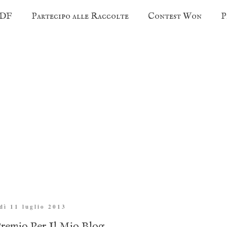
PDF
Partecipo alle Raccolte
Contest Won
P
dì 11 luglio 2013
emio Per Il Mio Blog