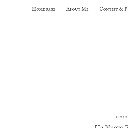
Home page
About Me
Contest & 
giove
Un Nuovo Pr