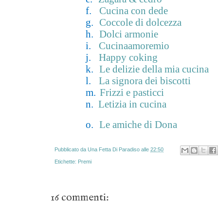
f.
Cucina con dede
g.
Coccole di dolcezza
h.
Dolci armonie
i.
Cucinaamoremio
j.
Happy coking
k.
Le delizie della mia cucina
l.
La signora dei biscotti
m.
Frizzi e pasticci
n.
Letizia in cucina
o.
Le amiche di Dona
Pubblicato da
Una Fetta Di Paradiso
alle
22:50
Etichette:
Premi
16 commenti: