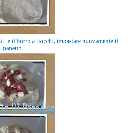
tti e il burro a fiocchi, impastare nuovamente il
panetto.