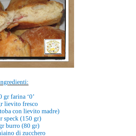
Ingredienti:
 gr farina ‘0’
r lievito fresco
toba con lievito madre)
r speck (150 gr)
gr burro (80 gr)
hiaino di zucchero