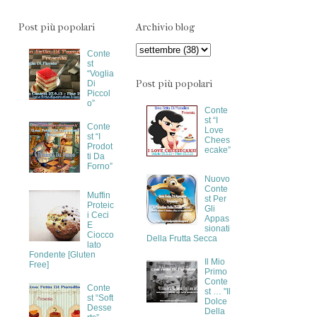
Post più popolari
Archivio blog
Conte
st
“Voglia
Post più popolari
Di
Piccol
o”
Conte
st “I
Conte
Love
st “I
Chees
Prodot
ecake”
ti Da
Forno”
Nuovo
Conte
Muffin
st Per
Proteic
Gli
i Ceci
Appas
E
sionati
Ciocco
Della Frutta Secca
lato
Fondente [Gluten
Il Mio
Free]
Primo
Conte
Conte
st … "Il
st “Soft
Dolce
Desse
Della