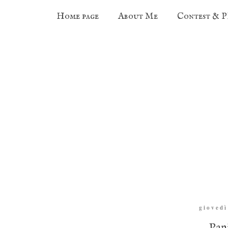
Home page
About Me
Contest & 
giovedì
Pan