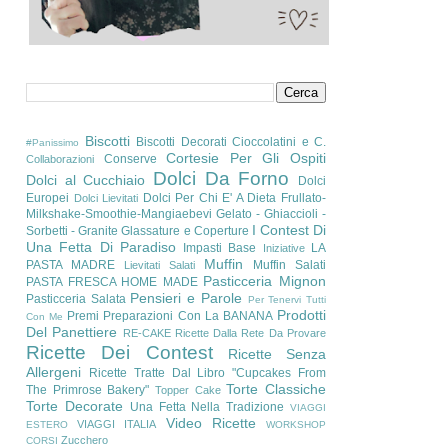
Biscotti
Biscotti Decorati
Cioccolatini e C.
#Panissimo
Cortesie Per Gli Ospiti
Conserve
Collaborazioni
Dolci Da Forno
Dolci al Cucchiaio
Dolci
Europei
Dolci Per Chi E' A Dieta
Frullato-
Dolci Lievitati
Milkshake-Smoothie-Mangiaebevi
Gelato - Ghiaccioli -
I Contest Di
Sorbetti - Granite
Glassature e Coperture
Una Fetta Di Paradiso
Impasti Base
LA
Iniziative
Muffin
PASTA MADRE
Muffin Salati
Lievitati Salati
Pasticceria Mignon
PASTA FRESCA HOME MADE
Pensieri e Parole
Pasticceria Salata
Per Tenervi Tutti
Prodotti
Premi
Preparazioni Con La BANANA
Con Me
Del Panettiere
RE-CAKE
Ricette Dalla Rete Da Provare
Ricette Dei Contest
Ricette Senza
Allergeni
Ricette Tratte Dal Libro "Cupcakes From
Torte Classiche
The Primrose Bakery"
Topper Cake
Torte Decorate
Una Fetta Nella Tradizione
VIAGGI
Video Ricette
VIAGGI ITALIA
ESTERO
WORKSHOP
Zucchero
CORSI