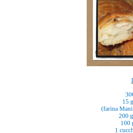
300
15 g
(farina Mani
200 g
100 
1 cucc