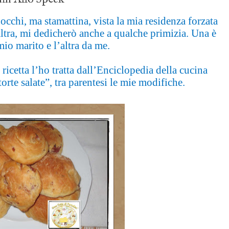
occhi, ma stamattina, vista la mia residenza forzata
altra, mi dedicherò anche a qualche primizia. Una è
 mio marito e l’altra da me.
 ricetta l’ho tratta dall’Enciclopedia della cucina
orte salate”, tra parentesi le mie modifiche.