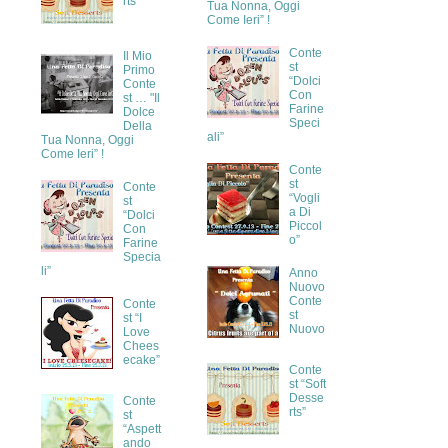
rts”
Tua Nonna, Oggi
Come Ieri” !
Conte
Il Mio
st
Primo
“Dolci
Conte
Con
st … "Il
Farine
Dolce
Speci
Della
ali”
Tua Nonna, Oggi
Come Ieri” !
Conte
st
Conte
“Vogli
st
a Di
“Dolci
Piccol
Con
o”
Farine
Specia
li”
Anno
Nuovo
Conte
Conte
st
st “I
Nuovo
Love
Chees
ecake”
Conte
st “Soft
Desse
Conte
rts”
st
“Aspett
ando