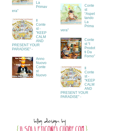
La
Conte
Primav
st
era”
“Aspet
tando
Il
La
Conte
Prima
st -
vera”
"KEEP
CALM
Conte
AND
st “I
PRESENT YOUR
Prodot
PARADISE" -
ti Da
Forno”
Anno
Nuovo
Conte
Il
st
Conte
Nuovo
st -
"KEEP
CALM
AND
PRESENT YOUR
PARADISE" -