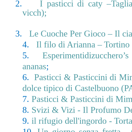
2.
I pasticci di caty –Tagli
vicch);
3.
Le Cuoche Per Gioco – Il cia
4.
Il filo di Arianna – Tortin
5.
Esperimentidizucchero’s 
ananas
;
6.
Pasticci & Pasticcini di Mi
dolce tipico di Castelbuono (P
7.
Pasticci & Pasticcini di Mi
8.
Svizi & Vizi - Il Profumo D
9.
il rifugio dell'ingordo - Tort
10.
Un giorno senza fretta - 