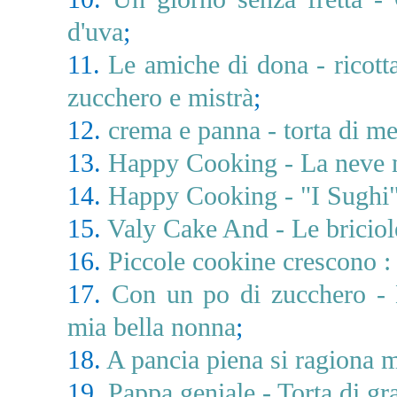
d'uva
;
11.
Le amiche di dona - ricotta
zucchero e mistrà
;
12.
crema e panna - torta di me
13.
Happy Cooking - La neve n
14.
Happy Cooking - "I Sughi
15.
Valy Cake And - Le briciole
16.
Piccole cookine crescono : 
17.
Con un po di zucchero - L
mia bella nonna
;
18.
A pancia piena si ragiona m
19.
Pappa geniale - Torta di gr