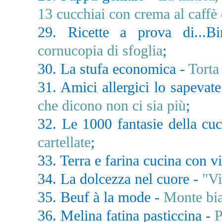
13 cucchiai con crema al caffè
29. Ricette a prova di...
cornucopia di sfoglia
;
30. La stufa economica -
Torta
31. Amici allergici lo sapevate
che dicono non ci sia più
;
32. Le 1000 fantasie della cu
cartellate
;
33. Terra e farina cucina con v
34. La dolcezza nel cuore -
"Vi
35. Beuf à la mode -
Monte bi
36. Melina fatina pasticcina -
P