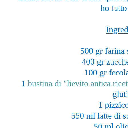
ho fatto
Ingred
500 gr farina 
400 gr zucch
100 gr fecola
1
bustina di "lievito antica ric
glut
1 pizzico
550 ml latte di s
50 ml olio